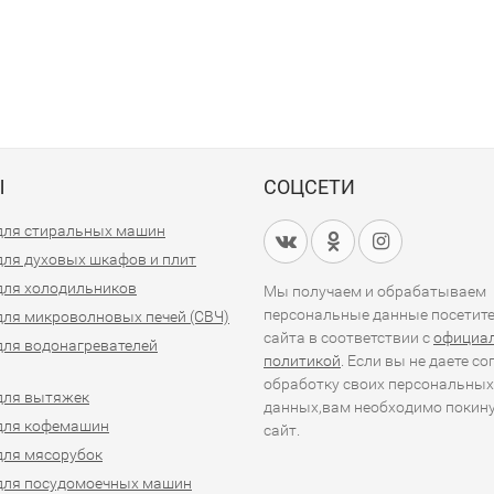
Ы
СОЦСЕТИ
для стиральных машин
для духовых шкафов и плит
для холодильников
Мы получаем и обрабатываем
персональные данные посетит
для микроволновых печей (СВЧ)
сайта в соответствии с
официа
для водонагревателей
политикой
. Если вы не даете со
обработку своих персональных
для вытяжек
данных,вам необходимо покин
для кофемашин
сайт.
для мясорубок
для посудомоечных машин