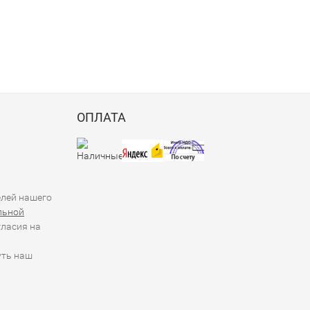
ОПЛАТА
елей нашего
льной
гласия на
уть наш