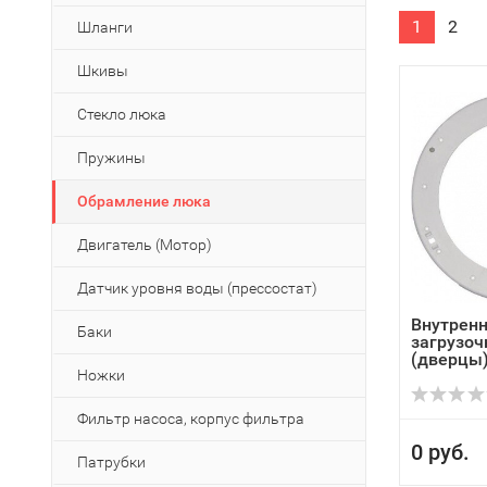
1
2
Шланги
Шкивы
Стекло люка
Пружины
Обрамление люка
Двигатель (Мотор)
Датчик уровня воды (прессостат)
Внутрен
Баки
загрузоч
(дверцы) 
Ножки
Фильтр насоса, корпус фильтра
0 руб.
Патрубки