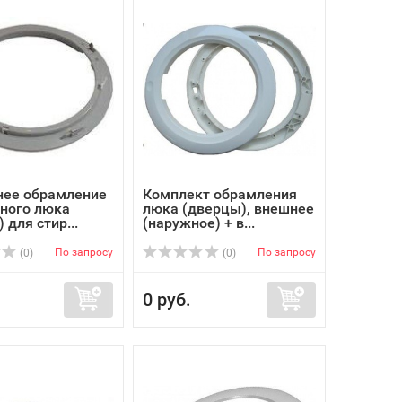
нее обрамление
Комплект обрамления
чного люка
люка (дверцы), внешнее
 для стир...
(наружное) + в...
По запросу
По запросу
(0)
(0)
0 руб.