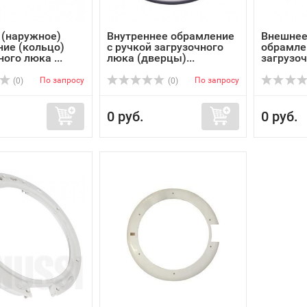
 (наружное)
Внутреннее обрамление
Внешнее
ие (кольцо)
с ручкой загрузочного
обрамле
ого люка ...
люка (дверцы)...
загрузоч
По запросу
По запросу
(0)
(0)
0 руб.
0 руб.