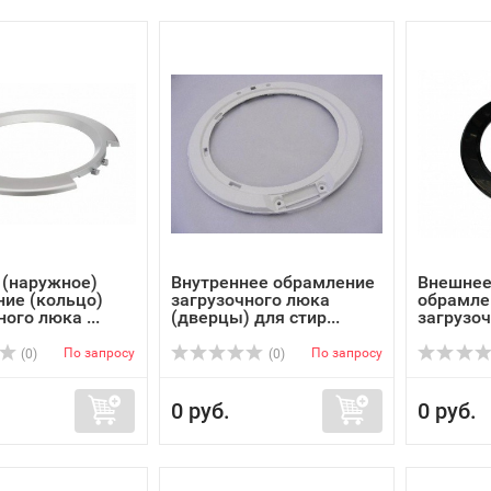
 (наружное)
Внутреннее обрамление
Внешнее
ие (кольцо)
загрузочного люка
обрамле
ого люка ...
(дверцы) для стир...
загрузоч
По запросу
По запросу
(0)
(0)
0 руб.
0 руб.