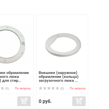
нее обрамление
Внешнее (наружное)
чного люка
обрамление (кольцо)
 для стир...
загрузочного люка ...
По запросу
По запросу
(0)
(0)
0 руб.