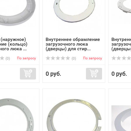
 (наружное)
Внутреннее обрамление
Внутрен
ие (кольцо)
загрузочного люка
загрузо
ого люка ...
(дверцы) для стир...
(дверцы)
По запросу
По запросу
(0)
(0)
0 руб.
0 руб.