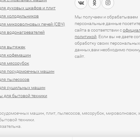
для духовых шкафов и плит
для холодильников
Мы получаем и обрабатываем
персональные данные посетит
для микроволновых печей (СВЧ)
сайта в соответствии с
официа
для водонагревателей
политикой
. Если вы не даете со
обработку своих персональных
для вытяжек
данных,вам необходимо покин
для кофемашин
сайт.
для мясорубок
для посудомоечных машин
для пылесосов
для сушильных машин
ы для бытовой техники
посудомоечных машин, плит, пылесосов, мясорубок, мироволновок, 
бытовой техники.
язательна.