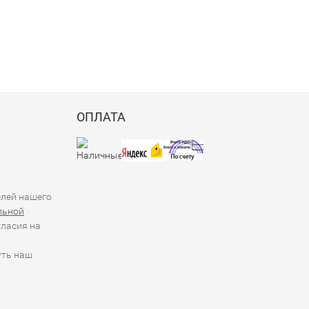
ОПЛАТА
елей нашего
льной
гласия на
уть наш