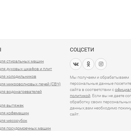
Ы
СОЦСЕТИ
для стиральных машин
для духовых шкафов и плит
для холодильников
Мы получаем и обрабатываем
персональные данные посетит
для микроволновых печей (СВЧ)
сайта в соответствии с
официа
для водонагревателей
политикой
. Если вы не даете со
обработку своих персональных
для вытяжек
данных,вам необходимо покин
для кофемашин
сайт.
для мясорубок
для посудомоечных машин