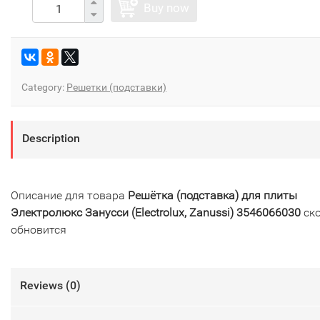
Buy now
Category:
Решетки (подставки)
Description
Описание для товара
Решётка (подставка) для плиты
Электролюкс Занусси (Electrolux, Zanussi) 3546066030
ск
обновится
Reviews (
0
)