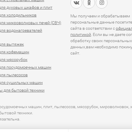
для духовых шкафов и плит
для холодильников
Мы получаем и обрабатываем
персональные данные посетит
для микроволновых печей (СВЧ)
сайта в соответствии с
официа
для водонагревателей
политикой
. Если вы не даете со
обработку своих персональных
для вытяжек
данных,вам необходимо покин
для кофемашин
сайт.
для мясорубок
для посудомоечных машин
для пылесосов
для сушильных машин
ы для бытовой техники
посудомоечных машин, плит, пылесосов, мясорубок, мироволновок, 
бытовой техники.
язательна.