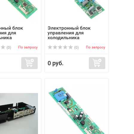
нный блок
Электронный блок
ния для
управления для
ьника
холодильника
юкс ...
KUPPERSBUSCH...
По запросу
По запросу
(0)
(0)
0 руб.