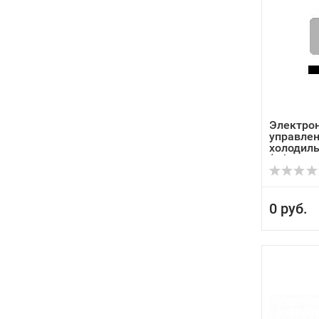
Электро
управлен
холодиль
(Whir...
0 руб.