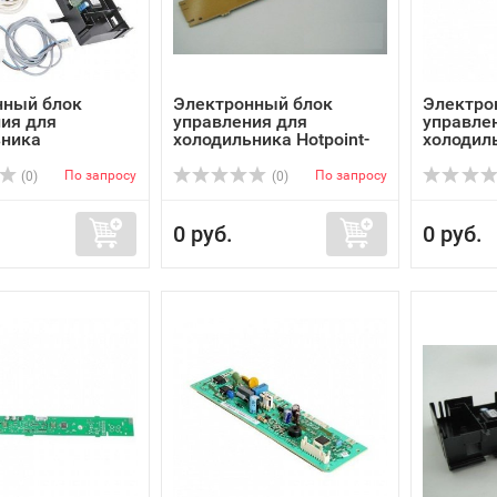
нный блок
Электронный блок
Электро
ия для
управления для
управле
ьника
холодильника Hotpoint-
холодил
юкс ...
Ari...
Электрол
По запросу
По запросу
(0)
(0)
0 руб.
0 руб.