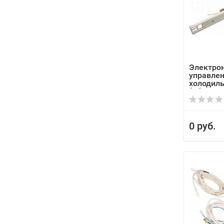
Электро
управлен
холодиль
(Whir...
0 руб.