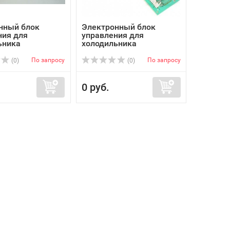
нный блок
Электронный блок
ния для
управления для
ьника
холодильника
юкс ...
Электролюкс ...
По запросу
По запросу
(0)
(0)
0 руб.