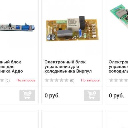
нный блок
Электронный блок
Электро
ия для
управления для
управле
ьника Ардо
холодильника Вирпул
холодил
(Whir...
DIETRICH 
По запросу
По запросу
(0)
(0)
0 руб.
0 руб.