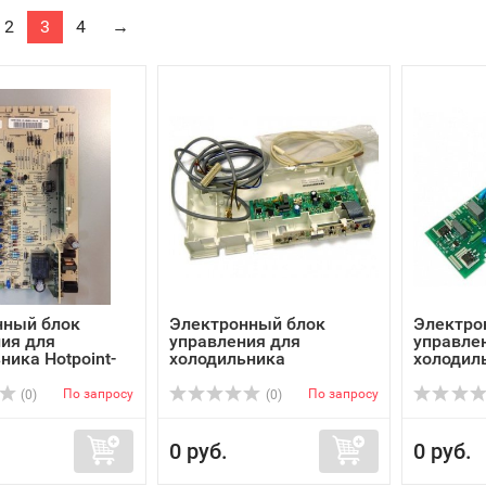
2
3
4
→
нный блок
Электронный блок
Электро
ия для
управления для
управле
ника Hotpoint-
холодильника
холодил
Электролюкс ...
Электрол
По запросу
По запросу
(0)
(0)
0 руб.
0 руб.