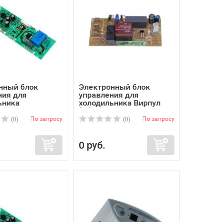
нный блок
Электронный блок
ния для
управления для
ьника
холодильника Вирпул
юкс ...
(Whir...
По запросу
По запросу
(0)
(0)
0 руб.