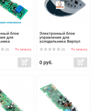
нный блок
Электронный блок
ния для
управления для
ьника
холодильника Вирпул
BUSCH...
(Whir...
По запросу
По запросу
(0)
(0)
0 руб.