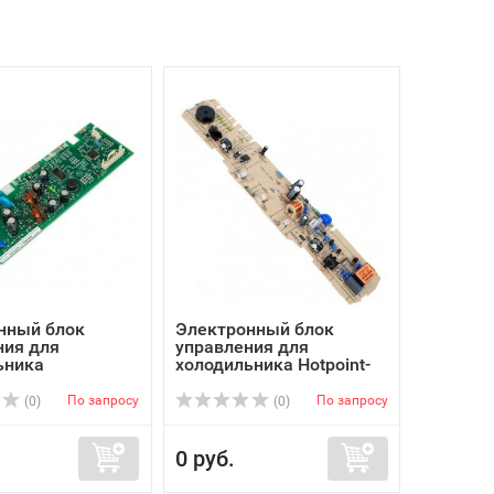
нный блок
Электронный блок
ния для
управления для
ьника
холодильника Hotpoint-
юкс ...
Ari...
По запросу
По запросу
(0)
(0)
0 руб.