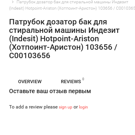
Патрубок дозатор бак для стиральной машины Индезит
(Indesit) Hotpoint-Ariston (Хотпоинт-Аристон) 103656 / C001036
Патрубок дозатор бак для
стиральной машины Индезит
(Indesit) Hotpoint-Ariston
(Хотпоинт-Аристон) 103656 /
C00103656
0
OVERVIEW
REVIEWS
Оставьте ваш отзыв первым
To add a review please
or
sign up
login